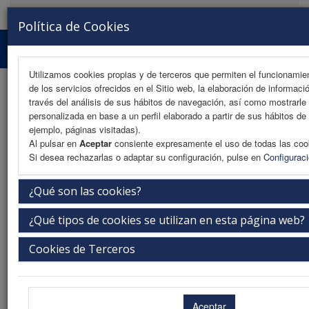
MENU
Política de Cookies
Utilizamos cookies propias y de terceros que permiten el funcionamien
de los servicios ofrecidos en el Sitio web, la elaboración de informaci
través del análisis de sus hábitos de navegación, así como mostrarle 
Información de reservas
personalizada en base a un perfil elaborado a partir de sus hábitos de
ejemplo, páginas visitadas).
Reserva online
Al pulsar en
Aceptar
consiente expresamente el uso de todas las coo
Si desea rechazarlas o adaptar su configuración, pulse en
Configurac
Boletín reservas (PDF)
¿Qué son las cookies?
Información de reservas
¿Qué tipos de cookies se utilizan en esta página web?
Informamos que las reservas de hoteles han sido realizadas con riesgo
Cookies de Terceros
económico y están sometidas a un régimen de cancelaciones impuesto
por los propios establecimientos.
Por esta razón sólo podemos considerar reserva confirmada en firme si
ha realizado el pago, bien por tarjeta de crédito o por transferencia.